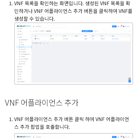
Resource 구성
VNF 목록을 확인하는 화면입니다. 생성된 VNF 목록을 확
s
퀵 가이드
Kubernete 구성 가이드
Glue NVMe-oF 관리 및 기
소프트웨어 최신화
Affinity 그룹
VNF 기기 재시작
Object 스토리지
Netdive
매니저 모듈
인하거나 VNF 어플라이언스 추가 버튼을 클릭하여 VNF를
e
마이그레이션 및 Agent 정상
생성할 수 있습니다.
작 테스트
Oracle RAC 구성 가이드
Glue Samba 관리 및 기능
응용프로그램
VNF 기기 다시 설치
시스템 VM
Ceph User
a
r
Glue Service 관리 가이드
진단 보고서
VM 스냅샷 생성
가상 라우터
로그
c
Mold Fence Agent 활용한
커널 덤프
VM 볼륨 스냅샷 생성
내부 LB
경고
h
HA 구성 가이드
터미널
ISO 연결
관리 서버
Upgrade
i
압축/중복제거 볼륨 사용방
n
법 가이드
SELinux
VNF 어플라이언스 확장
재난 복구 클러스터
g
도메인 활용 방안
VNF 어플라이언스를 다른 호스
CPU 소켓
VNF 어플라이언스 추가
트로 마이그레이션
ABLESTACK VM IP 변경 가이
DB/Usage 서버
VNF 어플라이언스 추가 버튼 클릭 하여 VNF 어플라이언
드
VNF 기기 파괴
스 추가 팝업을 호출합니다.
알림
NAS 백업 구성 가이드
상세 탭