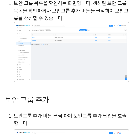
Resource 구성
보안 그룹 목록을 확인하는 화면입니다. 생성된 보안 그룹
s
퀵 가이드
Kubernete 구성 가이드
Glue NVMe-oF 관리 및 기
소프트웨어 최신화
Affinity 그룹
Object 스토리지
Netdive
수신 규칙 추가
매니저 모듈
목록을 확인하거나 보안그룹 추가 버튼을 클릭하여 보안그
e
마이그레이션 및 Agent 정상
룹를 생성할 수 있습니다.
작 테스트
Oracle RAC 구성 가이드
Glue Samba 관리 및 기능
응용프로그램
시스템 VM
수신 규칙 삭제
Ceph User
a
r
Glue Service 관리 가이드
진단 보고서
전송 규칙 탭
가상 라우터
로그
c
Mold Fence Agent 활용한
커널 덤프
내부 LB
전송 규칙 추가
경고
h
HA 구성 가이드
터미널
관리 서버
전송 규칙 삭제
Upgrade
i
압축/중복제거 볼륨 사용방
n
법 가이드
SELinux
재난 복구 클러스터
g
도메인 활용 방안
CPU 소켓
보안 그룹 추가
ABLESTACK VM IP 변경 가이
DB/Usage 서버
보안그룹 추가 버튼 클릭 하여 보안그룹 추가 팝업을 호출
드
합니다.
알림
NAS 백업 구성 가이드